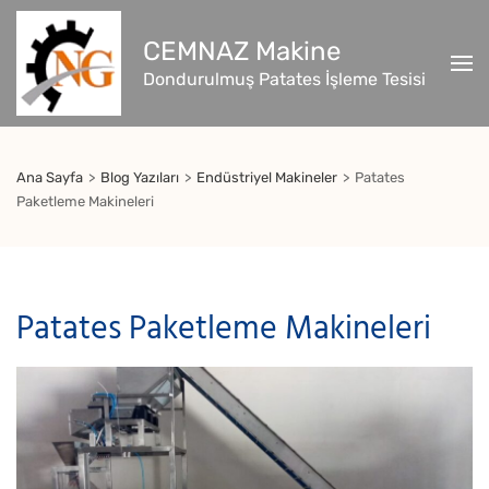
İçeriğe
atla
CEMNAZ Makine
(Enter
Dondurulmuş Patates İşleme Tesisi
tuşuna
basın)
Ana Sayfa
>
Blog Yazıları
>
Endüstriyel Makineler
>
Patates
Paketleme Makineleri
Patates Paketleme Makineleri