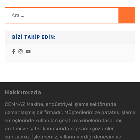
Arama:
BIZI TAKIP EDIN:
Hakkımızda
CEMNAZ Makine, endüstriyel işleme sektöründe
uzmanlaşmış bir firmadır. Müşterilerimize patates işleme
süreçlerinde kullanılan çeşitli makinelerin tasarımı,
üretimi ve satışı konusunda kapsamlı çözümler
sunuyoruz. İşletmemiz, yılların verdiği deneyim ve